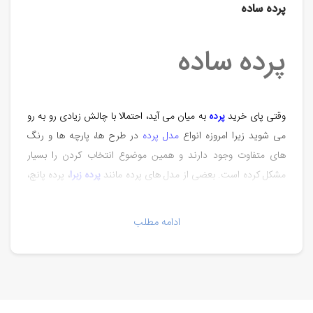
پرده ساده
پرده ساده
وقتی پای خرید
پرده
به میان می آید، احتمالا با چالش زیادی رو به رو
می شوید زیرا امروزه انواع
مدل پرده
در طرح ها، پارچه ها و رنگ
های متفاوت وجود دارند و همین موضوع انتخاب کردن را بسیار
مشکل کرده است. بعضی از مدل های پرده مانند
پرده زبرا
، پرده پانچ،
شید و غیره تاریخچه کمی دارند اما پرده ساده مدت طولانی است که
در سراسر جهان استفاده می شود. سایت سبک مدرن در این بخش
ادامه مطلب
به مزایا و کاربرد پرده ساده می پزدازد و جدیدترین و زیباترین مدل
های پرده ساده در سال 2021 را ارائه میکند.
چرا پرده ساده بخریم؟