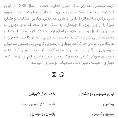
طرح کاغذ دیواری های خانه شما شلوغ است، توصیه می کنیم از پرده
گروه مهندسی معماری سبک مدرن فعالیت خود را از سال 1388 در ایران
های ساده استفاده کنید تا از شلوغ شدن زیادی فضا جلوگیری کرده و
آغاز کرده و کلیه خدمات طراحی پلان، نما، داخلی نظارت و اجرای پروژه
همچنین هارمونی خوبی بین وسایل ایجاد کنید.
های لوکس ساختمانی (اداری، تجاری، مسکونی، ویلایی، مشاعات و فضای
سبز) را از پی ریزی تا چیدمان، به سبک های مختلف و با بهترین و
بروزترین متریال و با نیروهای حرفه ای ارائه میدهد. لازم به ذکر است این
قدیمی نمی شوند:
برخلاف پرده های فانتزی که مدتی روی بورس
مجموعه دارای کارخانه تولید محصولات چوبی اعم از کابینت (ممبران ،
هستند و سپس دمده می شوند، پرده های ساده هرگز از مد نمی
هایگلاس ، ام دی اف )، کمد دیواری ، روشویی کابینتی ، روشویی سرامیکی
افتند، به همین دلیل است که سالهاست از آنها برای پنجره های
، روشویی سنگی و تولید انواع سقف کاذب، آینه دکوراتیو و آینه تاچ و
خود استفاده میکنیم. با خرید یک پرده با کیفیت می توانید تا سال
همچنین فروش تمامی محصولات دکوراسیون داخلی اعم از پرده ، کاغذ
ها از تعویض و تغییر پرده خود در امان باشید.
دیواری ، لمینت ، شیر آلات ، سرامیک، لوستر و... میباشد.
نصب ساده: اکثر مدل پرده های ساده نصب بسیار راحتی دارند و
شما می توانید خیلی سریع آنها را از میله پرده جدا کرده، بشویید و
سپس به سادگی آن را آویزان کنید.
لوازم سرویس بهداشتی
خدمات / دکوراتیو
روشویی
طراحی دکوراسیون داخلی
روشویی کابینتی
بازسازی و نوسازی
مدل های پرده ساده برای پذیرایی