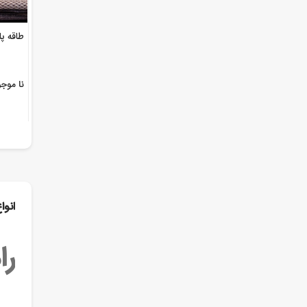
طاقه پ
نا موج
انوا
را