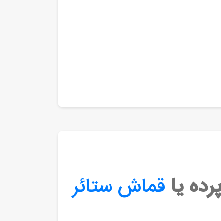
رده یا
قماش ستائر