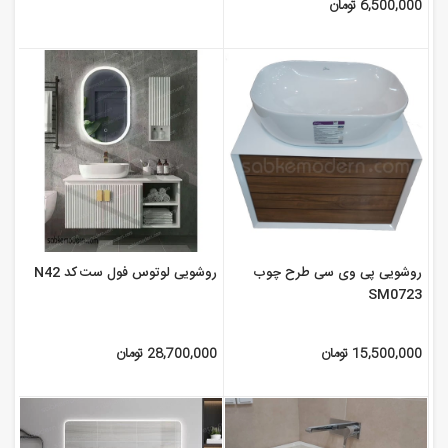
6,500,000 تومان
روشویی پی وی سی طرح چوب
روشویی لوتوس فول ست کد N42
SM0723
15,500,000 تومان
28,700,000 تومان