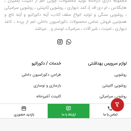
مجموعه دارای کارخانه تولید محصولات چوبی اعم از کابینت (ممبران ،
کوچک است، بهتر است از کابین روشویی دیواری استفاده کنید.
هایگلاس ، ام دی اف )، کمد دیواری ، روشویی کابینتی ، روشویی سرامیکی
جنس کابین روشویی:
کابین روشویی باید از جنس مقاومی باشد
، روشویی سنگی و تولید انواع سقف کاذب، آینه دکوراتیو و آینه تاچ و
که در برابر رطوبت و گرما مقاومت کند. همچنین باید به زیبایی و
همچنین فروش تمامی محصولات دکوراسیون داخلی اعم از پرده ، کاغذ
طراحی کابین روشویی نیز توجه داشته باشید.
دیواری ، لمینت ، شیر آلات ، سرامیک، لوستر و... میباشد.
اندازه کابین روشویی:
کابین روشویی باید به اندازه‌ای باشد که
فضای کافی برای قرار دادن لوازم بهداشتی، حوله و سایر وسایل
ضروری داشته باشد.
قیمت کابین روشویی:
قیمت کابین روشویی با توجه به جنس،
لوازم سرویس بهداشتی
خدمات / دکوراتیو
اندازه، طراحی و برند آن متفاوت است. قبل از خرید کابین
روشویی
طراحی دکوراسیون داخلی
روشویی، بودجه خود را مشخص کنید.
روشویی کابینتی
بازسازی و نوسازی
روشویی سرامیکی
کابینت آشپزخانه
مزایای استفاده از کابین روشویی
آینه لمسی روشویی
سقف کاذب
تماس با ما
ارتباط با ما
بازدید حضوری
راهنمای خرید از سبک مدرن