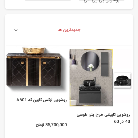
روشویی پی وی سی
جدیدترین ها
روشویی لوکس کابین کد A601
روشویی کابینتی طرح پترا طوسی
40 در 60
35,700,000 تومان