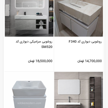
روشویی دیواری کد F340
روشویی سرامیکی دیواری کد
SM520
14,700,000 تومان
18,500,000 تومان