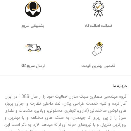
ام‌دی‌اف یا نئوپان ساخته می‌شود و نسبتاً ارزان‌تر از سایر انواع
کابین روشویی است.
کابین روشویی دیواری: این نوع کابین روشویی به دیوار نصب
ضمانت اصالت کالا
پشتیبانی سریع
می‌شود و فضای کمتری اشغال می‌کند. کابین روشویی دیواری
معمولاً از جنس شیشه، ام‌دی‌اف یا نئوپان ساخته می‌شود.
کابین روشویی توکار: این نوع کابین روشویی در داخل دیوار قرار
می‌گیرد و با
روشویی
یکپارچه می‌شود. کابین روشویی توکار معمولاً
از جنس mdf ساخته می‌شود و ظاهری مدرن و شیک دارد.
تضمین بهترین قیمت
ارسال سریع کالا
نکات مهم در انتخاب کابین روشویی
درباره ما
در هنگام انتخاب کابین روشویی باید به چند نکته مهم توجه داشته
گروه مهندسی معماری سبک مدرن فعالیت خود را از سال 1388 در ایران
باشید:
آغاز کرده و کلیه خدمات طراحی پلان، نما، داخلی نظارت و اجرای پروژه
های لوکس ساختمانی (اداری، تجاری، مسکونی، ویلایی، مشاعات و فضای
میزان فضای موجود:
کابین روشویی باید متناسب با فضای
سبز) را از پی ریزی تا چیدمان، به سبک های مختلف و با بهترین و
سرویس بهداشتی شما باشد. اگر فضای سرویس بهداشتی شما
بروزترین متریال و با نیروهای حرفه ای ارائه میدهد. لازم به ذکر است این