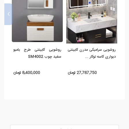
›
روشویی سرامیکی مدرن کابینتی
روشویی کابینتی طرح بامبو
روشو
دیواری کاسه توکار ...
سفید چوب SM4002
فول 
27,787,750 تومان
8,400,000 تومان