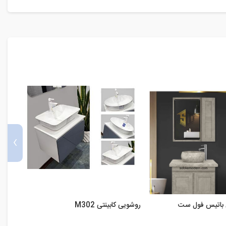
›
ی باتیس فول ست
روشویی کابینتی M302
روشوی