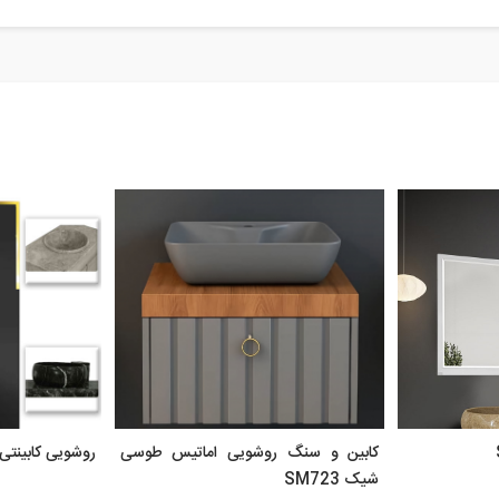
کابین و سنگ روشویی اماتیس طوسی
روشویی کابینت
شیک SM723