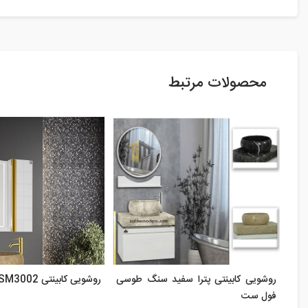
محصولات مرتبط
روشویی کابینتی پترا سفید سنگ طوسی
روشویی کابینتی SM3002
فول ست