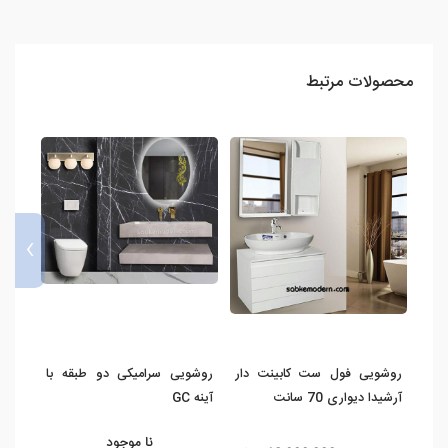
محصولات مرتبط
›
روشویی فول ست کابینت دار
روشویی سرامیکی دو طبقه با
روشو
آرشیدا دیواری 70 سانت
آینه GC
فول 
نا موجود