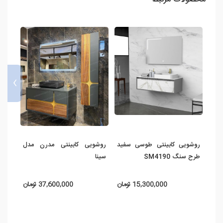
›
روشویی کابینتی طوسی سفید
روشویی کابینتی مدرن مدل
روشو
طرح سنگ SM4190
سینا
مات 
15,300,000 تومان
37,600,000 تومان