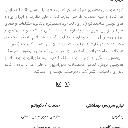
گروه مهندسی معماری سبک مدرن فعالیت خود را از سال 1388 در ایران
آغاز کرده و کلیه خدمات طراحی پلان، نما، داخلی نظارت و اجرای پروژه
های لوکس ساختمانی (اداری، تجاری، مسکونی، ویلایی، مشاعات و فضای
سبز) را از پی ریزی تا چیدمان، به سبک های مختلف و با بهترین و
بروزترین متریال و با نیروهای حرفه ای ارائه میدهد. لازم به ذکر است این
مجموعه دارای کارخانه تولید محصولات چوبی اعم از کابینت (ممبران ،
هایگلاس ، ام دی اف )، کمد دیواری ، روشویی کابینتی ، روشویی سرامیکی
، روشویی سنگی و تولید انواع سقف کاذب، آینه دکوراتیو و آینه تاچ و
همچنین فروش تمامی محصولات دکوراسیون داخلی اعم از پرده ، کاغذ
دیواری ، لمینت ، شیر آلات ، سرامیک، لوستر و... میباشد.
لوازم سرویس بهداشتی
خدمات / دکوراتیو
روشویی
طراحی دکوراسیون داخلی
روشویی کابینتی
بازسازی و نوسازی