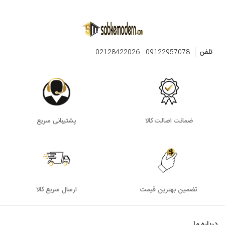
تلفن
09122957078 - 02128422026
ضمانت اصالت کالا
پشتیبانی سریع
تضمین بهترین قیمت
ارسال سریع کالا
درباره ما