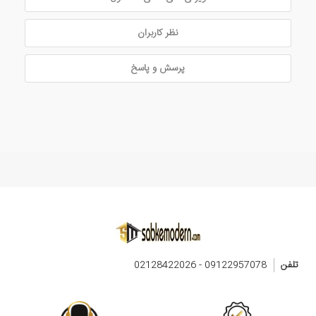
نظر کاربران
پرسش و پاسخ
تلفن
09122957078 - 02128422026