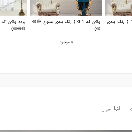
پرده والان آماده کد 109 ( رنگ بندی
والان کد 301 ( رنگ بندی متنوع 🔵🟢
🔴🔵🟡)
🟡)
نا موجود
سوال