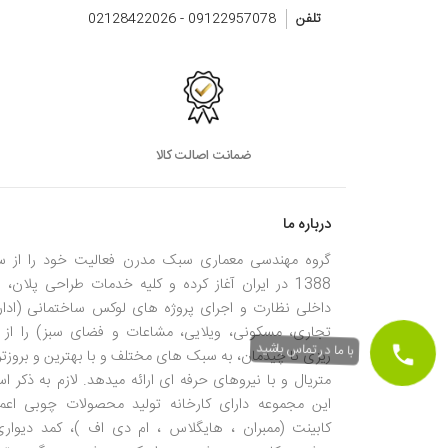
تلفن
09122957078 - 02128422026
ضمانت اصالت کالا
درباره ما
گروه مهندسی معماری سبک مدرن فعالیت خود را از س
1388 در ایران آغاز کرده و کلیه خدمات طراحی پلان، ن
داخلی نظارت و اجرای پروژه های لوکس ساختمانی (ادار
تجاری، مسکونی، ویلایی، مشاعات و فضای سبز) را از 
ریزی تا چیدمان، به سبک های مختلف و با بهترین و بروزتر
با ما در تماس باشید
متریال و با نیروهای حرفه ای ارائه میدهد. لازم به ذکر 
این مجموعه دارای کارخانه تولید محصولات چوبی اعم 
کابینت (ممبران ، هایگلاس ، ام دی اف )، کمد دیواری