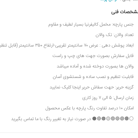
شخصات فنی
جنس پارچه: مخمل کالیفرنیا بسیار لطیف و مقاوم
تعداد والان: تک والان
ابعاد پوشش دهی : عرض ۷۰ سانتیمتر تقریبی-ارتفاع ۳۵۰ سانتیمتر (قابل تنظیم)
قابل سفارش بصورت جهت های چپ و راست
والان ها بصورت دوخته شده و آماده میباشد
قابلیت تنظیم و نصب ساده و شستشوی آسان
گزینه حریر: حهت سفاش حریر اینجا کلیک نمایید
زمان ارسال: ۵ الی ۷ روز کاری
امکان ۱۰ درصد تفاوت رنگ پارچه با عکس محصول
⚪🟤🟣🔵🟢🟡🟠🔴⚫ در صورت نیاز به تغییر رنگ با ما تماس بگیرید