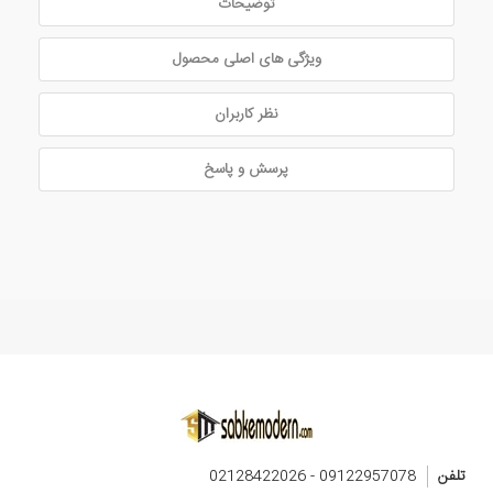
توضیحات
ویژگی های اصلی محصول
نظر کاربران
پرسش و پاسخ
تلفن
09122957078 - 02128422026