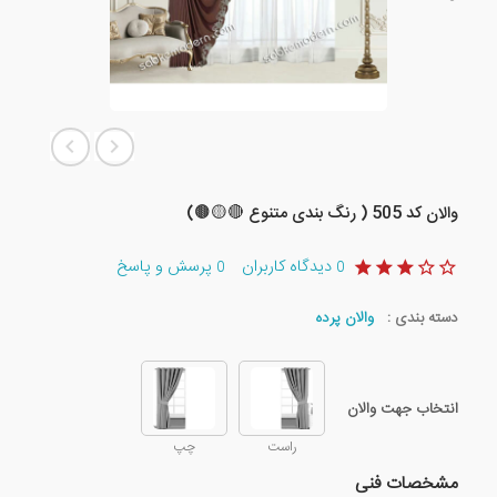
والان کد 505 ( رنگ بندی متنوع 🔴🟡🟤)
دیدگاه کاربران
پرسش و پاسخ
0
0
دسته بندی :
والان پرده
انتخاب جهت والان
راست
چپ
مشخصات فنی