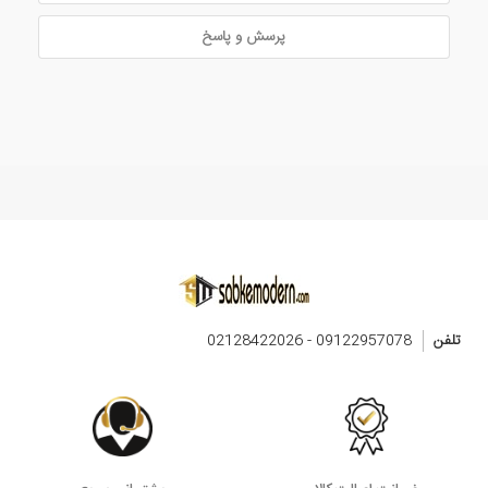
پرسش و پاسخ
تلفن
09122957078 - 02128422026