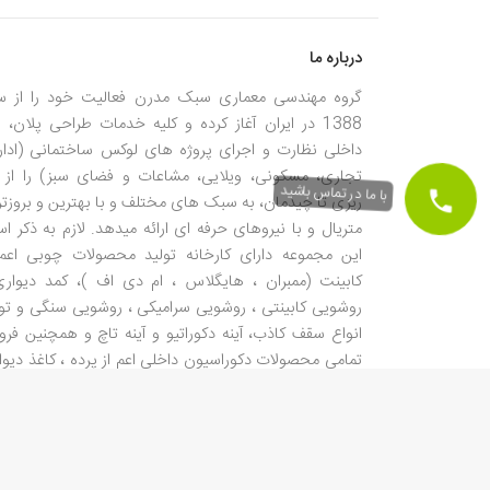
درباره ما
گروه مهندسی معماری سبک مدرن فعالیت خود را از س
1388 در ایران آغاز کرده و کلیه خدمات طراحی پلان، ن
داخلی نظارت و اجرای پروژه های لوکس ساختمانی (ادار
تجاری، مسکونی، ویلایی، مشاعات و فضای سبز) را از 
ریزی تا چیدمان، به سبک های مختلف و با بهترین و بروزتر
با ما در تماس باشید
متریال و با نیروهای حرفه ای ارائه میدهد. لازم به ذکر 
این مجموعه دارای کارخانه تولید محصولات چوبی اعم 
کابینت (ممبران ، هایگلاس ، ام دی اف )، کمد دیواری
روشویی کابینتی ، روشویی سرامیکی ، روشویی سنگی و تول
انواع سقف کاذب، آینه دکوراتیو و آینه تاچ و همچنین فر
تمامی محصولات دکوراسیون داخلی اعم از پرده ، کاغذ دیوا
، لمینت ، شیر آلات ، سرامیک، لوستر و... میباشد.