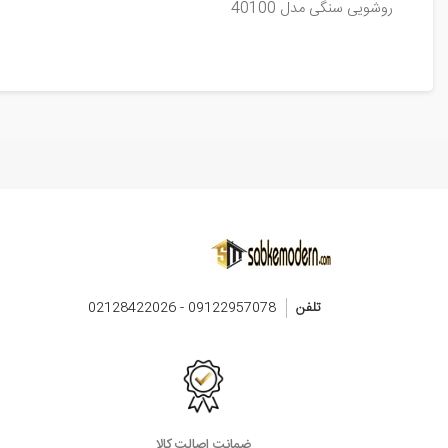
روشویی سنگی مدل 40100
تلفن
09122957078 - 02128422026
ضمانت اصالت کالا