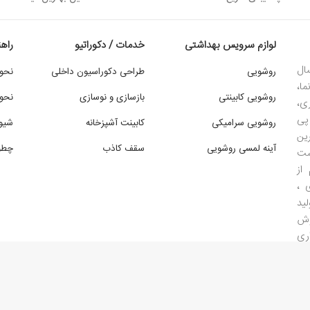
لوازم سرویس بهداشتی
خدمات / دکوراتیو
راه
ال
روشویی
طراحی دکوراسیون داخلی
نحو
ما،
روشویی کابینتی
بازسازی و نوسازی
نحوه
ی،
پی
روشویی سرامیکی
کابینت آشپزخانه
شیو
ین
آینه لمسی روشویی
سقف کاذب
چطور
است
از
 ،
ید
وش
ری