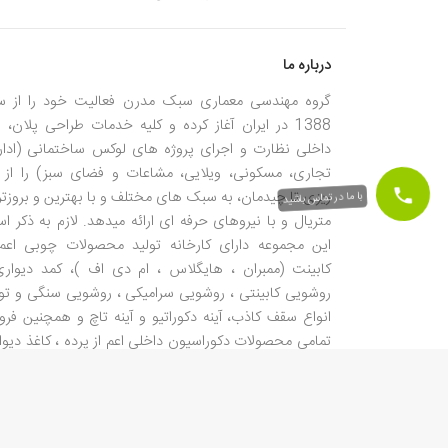
درباره ما
گروه مهندسی معماری سبک مدرن فعالیت خود را از س
1388 در ایران آغاز کرده و کلیه خدمات طراحی پلان، ن
داخلی نظارت و اجرای پروژه های لوکس ساختمانی (ادار
تجاری، مسکونی، ویلایی، مشاعات و فضای سبز) را از 
با ما در تماس باشید
ریزی تا چیدمان، به سبک های مختلف و با بهترین و بروزتر
متریال و با نیروهای حرفه ای ارائه میدهد. لازم به ذکر 
این مجموعه دارای کارخانه تولید محصولات چوبی اعم 
کابینت (ممبران ، هایگلاس ، ام دی اف )، کمد دیواری
روشویی کابینتی ، روشویی سرامیکی ، روشویی سنگی و تول
انواع سقف کاذب، آینه دکوراتیو و آینه تاچ و همچنین فر
تمامی محصولات دکوراسیون داخلی اعم از پرده ، کاغذ دیوا
، لمینت ، شیر آلات ، سرامیک، لوستر و... میباشد.