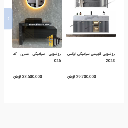
›
روشویی کابینتی سرامیکی لوکس
روشویی سرامیکی مدرن کد
روشو
570
026
2023
29,700,000 تومان
33,600,000 تومان