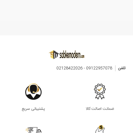
تلفن
09122957078 - 02128422026
ضمانت اصالت کالا
پشتیبانی سریع