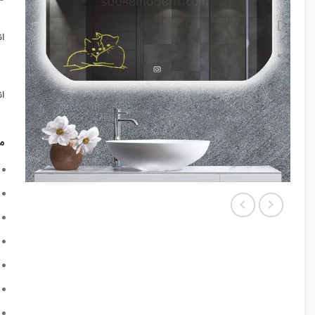
ا
ا
م