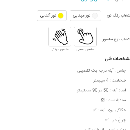
نور مهتابی
نور آفتابی
نتخاب رنگ نور
نتخاب نوع سنسور
سنسور لمسی
سنسور حرکتی
شخصات فنی
جنس : آینه درجه یک تضمینی
ضخامت : 4 میلیمتر
ابعاد آینه : 50 در 90 سانتیمتر
سندبلاست : ❎
حکاکی روی آینه : ✅
چراغ دار : ✅