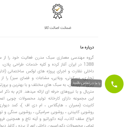
ضمانت اصالت کالا
درباره ما
گروه مهندسی معماری سبک مدرن فعالیت خود را از س
1388 در ایران آغاز کرده و کلیه خدمات طراحی پلان، ن
داخلی نظارت و اجرای پروژه های لوکس ساختمانی (ادار
تجاری، مسکونی، ویلایی، مشاعات و فضای سبز) را از 
با ما در تماس باشید
ریزی تا چیدمان، به سبک های مختلف و با بهترین و بروزتر
متریال و با نیروهای حرفه ای ارائه میدهد. لازم به ذکر 
این مجموعه دارای کارخانه تولید محصولات چوبی اعم 
کابینت (ممبران ، هایگلاس ، ام دی اف )، کمد دیواری
روشویی کابینتی ، روشویی سرامیکی ، روشویی سنگی و تول
انواع سقف کاذب، آینه دکوراتیو و آینه تاچ و همچنین فر
تمامی محصولات دکوراسیون داخلی اعم از پرده ، کاغذ دیوا