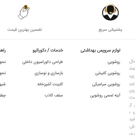
پشتیبانی سریع
تضمین بهترین قیمت
لوازم سرویس بهداشتی
خدمات / دکوراتیو
راه
ال
روشویی
طراحی دکوراسیون داخلی
نحو
ما،
روشویی کابینتی
بازسازی و نوسازی
نحوه
ی،
پی
روشویی سرامیکی
کابینت آشپزخانه
شیو
ین
آینه لمسی روشویی
سقف کاذب
چطور
است
از
 ،
ید
وش
ری