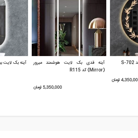
S-
آینه قدی بک لایت هوشمند میرور
آینه بک لایت ب
(Mirror) کد R115
4,350,0 تومان
5,350,000 تومان