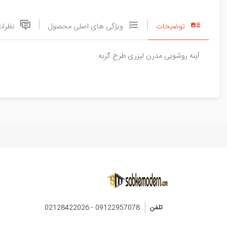
توضیحات
ویژگی های اصلی محصول
نظرات
آینه روشویی مدرن لیزری طرح گربه
تلفن
09122957078 - 02128422026