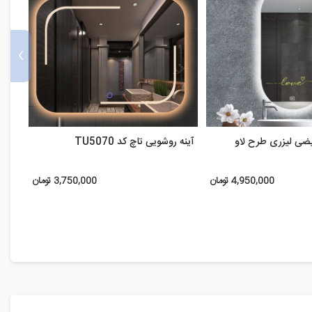
›
یضی لیزری طرح لاو
آینه روشویی تاچ کد TU5070
آینه 
4,950,000 تومان
3,750,000 تومان