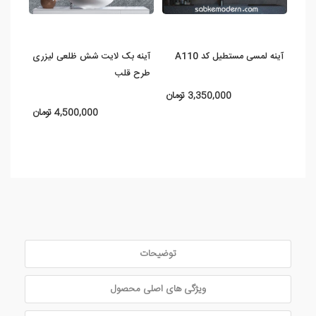
آینه لمسی مستطیل کد A110
آینه بک لایت شش ظلعی لیزری
آینه ر
طرح قلب
3,350,000 تومان
4,500,000 تومان
توضیحات
ویژگی های اصلی محصول