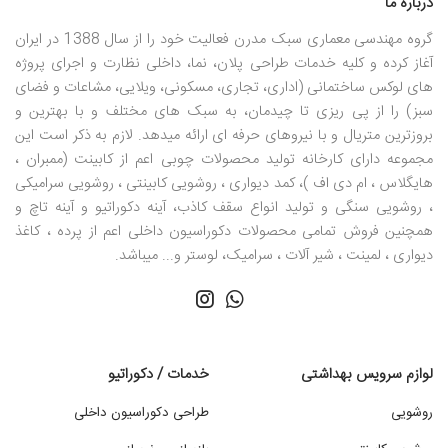
درباره ما
گروه مهندسی معماری سبک مدرن فعالیت خود را از سال 1388 در ایران
آغاز کرده و کلیه خدمات طراحی پلان، نما، داخلی نظارت و اجرای پروژه
های لوکس ساختمانی (اداری، تجاری، مسکونی، ویلایی، مشاعات و فضای
سبز) را از پی ریزی تا چیدمان، به سبک های مختلف و با بهترین و
بروزترین متریال و با نیروهای حرفه ای ارائه میدهد. لازم به ذکر است این
مجموعه دارای کارخانه تولید محصولات چوبی اعم از کابینت (ممبران ،
هایگلاس ، ام دی اف )، کمد دیواری ، روشویی کابینتی ، روشویی سرامیکی
، روشویی سنگی و تولید انواع سقف کاذب، آینه دکوراتیو و آینه تاچ و
همچنین فروش تمامی محصولات دکوراسیون داخلی اعم از پرده ، کاغذ
دیواری ، لمینت ، شیر آلات ، سرامیک، لوستر و... میباشد.
لوازم سرویس بهداشتی
خدمات / دکوراتیو
روشویی
طراحی دکوراسیون داخلی