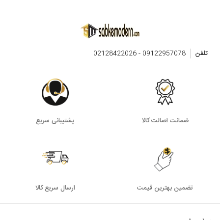
تلفن
09122957078 - 02128422026
ضمانت اصالت کالا
پشتیبانی سریع
تضمین بهترین قیمت
ارسال سریع کالا