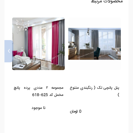
محصولات مرتبط
›
پنل پانچی تک ( رنگبندی متنوع
مجموعه ۲ عددی پرده پانچ
پنل پ
)
مخمل کد 625-618
)
نا موجود
0 تومان