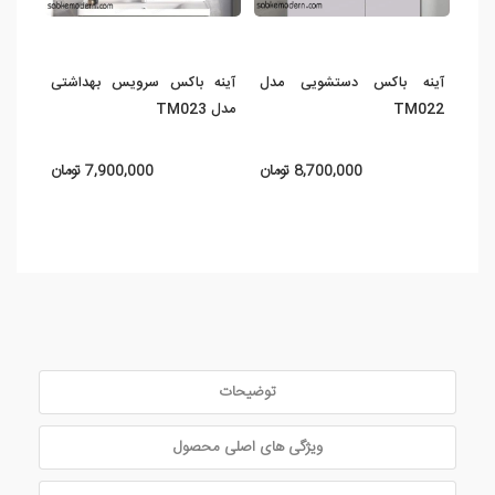
آینه باکس دستشویی مدل
آینه باکس سرویس بهداشتی
آین
TM022
مدل TM023
021
8,700,000 تومان
7,900,000 تومان
توضیحات
ویژگی های اصلی محصول