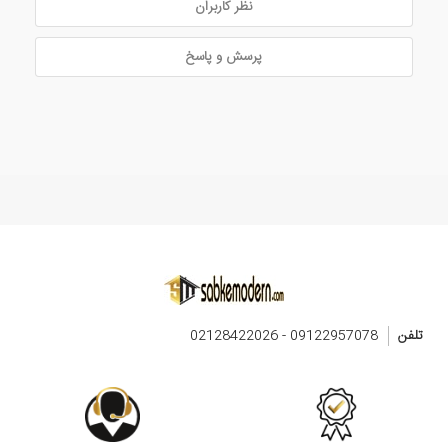
نظر کاربران
پرسش و پاسخ
تلفن
09122957078 - 02128422026