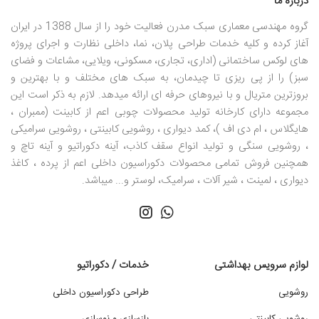
درباره ما
گروه مهندسی معماری سبک مدرن فعالیت خود را از سال 1388 در ایران
آغاز کرده و کلیه خدمات طراحی پلان، نما، داخلی نظارت و اجرای پروژه
های لوکس ساختمانی (اداری، تجاری، مسکونی، ویلایی، مشاعات و فضای
سبز) را از پی ریزی تا چیدمان، به سبک های مختلف و با بهترین و
بروزترین متریال و با نیروهای حرفه ای ارائه میدهد. لازم به ذکر است این
مجموعه دارای کارخانه تولید محصولات چوبی اعم از کابینت (ممبران ،
هایگلاس ، ام دی اف )، کمد دیواری ، روشویی کابینتی ، روشویی سرامیکی
، روشویی سنگی و تولید انواع سقف کاذب، آینه دکوراتیو و آینه تاچ و
همچنین فروش تمامی محصولات دکوراسیون داخلی اعم از پرده ، کاغذ
دیواری ، لمینت ، شیر آلات ، سرامیک، لوستر و... میباشد.
لوازم سرویس بهداشتی
خدمات / دکوراتیو
روشویی
طراحی دکوراسیون داخلی