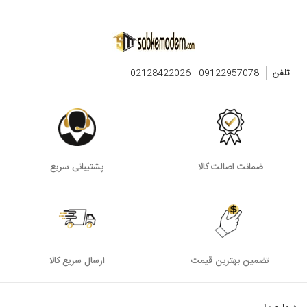
تلفن
09122957078 - 02128422026
ضمانت اصالت کالا
پشتیبانی سریع
تضمین بهترین قیمت
ارسال سریع کالا